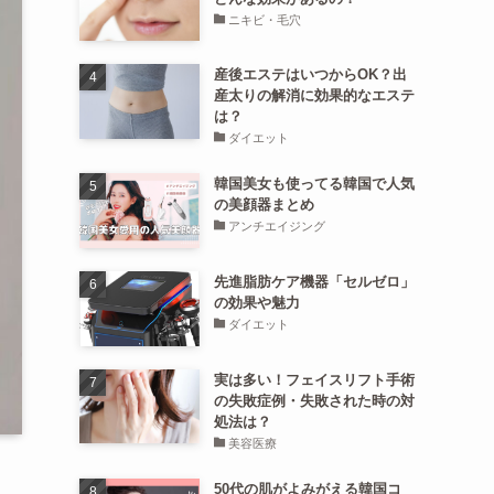
ニキビ・毛穴
産後エステはいつからOK？出
産太りの解消に効果的なエステ
は？
ダイエット
韓国美女も使ってる韓国で人気
の美顔器まとめ
アンチエイジング
先進脂肪ケア機器「セルゼロ」
の効果や魅力
ダイエット
実は多い！フェイスリフト手術
の失敗症例・失敗された時の対
処法は？
美容医療
50代の肌がよみがえる韓国コ