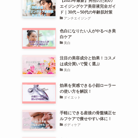
【2025年最新】男性のための
エイジングケア美容液完全ガイ
ド｜30代～50代の年齢肌対策
アンチエイジング
色白になりたい人がやるべき美
白ケア
美白
注目の美容成分と効果！コスメ
は成分買いで賢く選ぶ
美白
効果を実感できる小顔ローラー
の使い方を解説！
ダイエット
手軽にできる産後の骨盤矯正セ
ルフケアで痩せやすい体に！
ボディケア