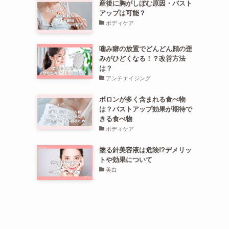
産後に胸がしぼむ原因・バスト
アップは可能？
ボディケア
噛み癖の放置でどんどん顔の歪
みがひどくなる！？改善方法
は？
アンチエイジング
ボロンが多く含まれる食べ物
は？バストアップ効果が期待で
きる食べ物
ボディケア
塗る針美容液は危険!?デメリッ
トや効果について
美白