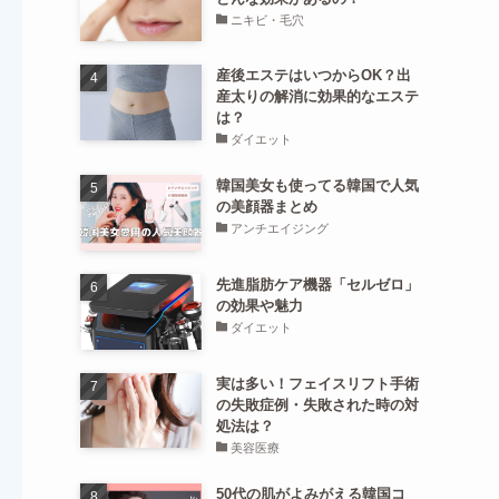
ニキビ・毛穴
産後エステはいつからOK？出
産太りの解消に効果的なエステ
は？
ダイエット
韓国美女も使ってる韓国で人気
の美顔器まとめ
アンチエイジング
先進脂肪ケア機器「セルゼロ」
の効果や魅力
ダイエット
実は多い！フェイスリフト手術
の失敗症例・失敗された時の対
処法は？
美容医療
50代の肌がよみがえる韓国コ