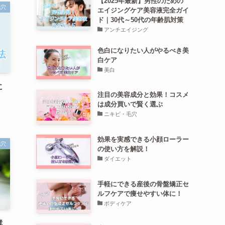
【2025年最新】男性のための
毛穴
エイジングケア美容液完全ガイ
ド｜30代～50代の年齢肌対策
アンチエイジング
色白になりたい人がやるべき美
白ケア
美白
に
注目の美容成分と効果！コスメ
は成分買いで賢く選ぶ
ニキビ・毛穴
効果を実感できる小顔ローラー
毛穴
の使い方を解説！
ダイエット
手軽にできる産後の骨盤矯正セ
ルフケアで痩せやすい体に！
ボディケア
酵