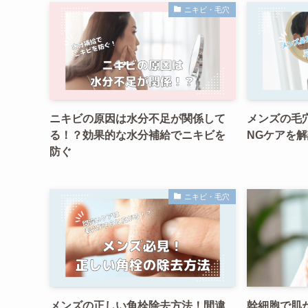
ニキビ・毛穴
ニキビの原因は水分不足が関係して
メンズの毛
る！？効果的な水分補給でニキビを
NGケアを解
防ぐ
ニキビ・毛穴
メンズの正しい角栓除去方法！間違
幹細胞で肌