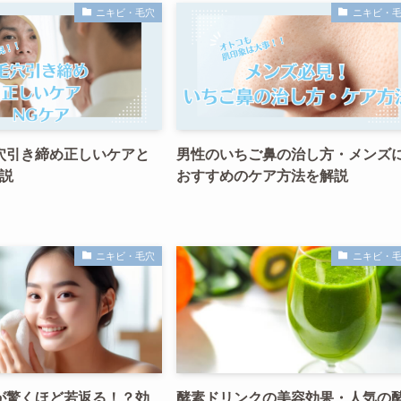
ニキビ・毛穴
ニキビ・
穴引き締め正しいケアと
男性のいちご鼻の治し方・メンズ
説
おすすめのケア方法を解説
ニキビ・毛穴
ニキビ・
が驚くほど若返る！？効
酵素ドリンクの美容効果・人気の