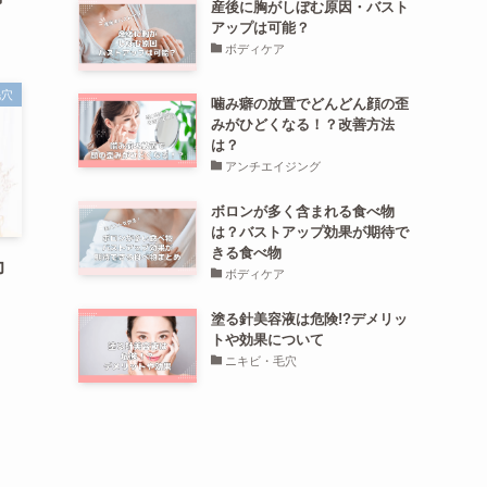
産後に胸がしぼむ原因・バスト
アップは可能？
ボディケア
毛穴
噛み癖の放置でどんどん顔の歪
みがひどくなる！？改善方法
は？
アンチエイジング
ボロンが多く含まれる食べ物
は？バストアップ効果が期待で
きる食べ物
力
ボディケア
塗る針美容液は危険!?デメリッ
トや効果について
ニキビ・毛穴