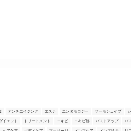
腹
アンチエイジング
エステ
エンダモロジー
サーモシェイプ
ダイエット
トリートメント
ニキビ
ニキビ跡
バストアップ
バ
ヘアケア
ボディケア
マッサージ
メンズケア
メンズ脱毛
リ