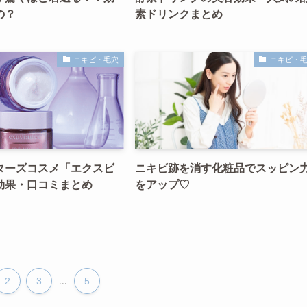
の？
素ドリンクまとめ
ニキビ・毛穴
ニキビ・
ターズコスメ「エクスビ
ニキビ跡を消す化粧品でスッピン
効果・口コミまとめ
をアップ♡
2
3
...
5