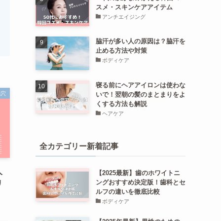
スメ・スキンケアアイテム
アンチエイジング
脇汗が多い人の原因は？脇汗を
止める方法や対策
ボディケア
寝る前にヘアアイロンは使わな
毛穴
いで！翌朝の髪のまとまりをよ
くする方法も解説
ヘアケア
全カテゴリー新着記事
人
【2025最新】歯のホワイトニ
ングおすすめ決定版！歯科とセ
リ
ルフの違いを徹底比較
ボディケア