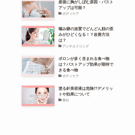
産後に胸がしぼむ原因・バスト
アップは可能？
ボディケア
噛み癖の放置でどんどん顔の歪
みがひどくなる！？改善方法
は？
アンチエイジング
ボロンが多く含まれる食べ物
は？バストアップ効果が期待で
きる食べ物
ボディケア
塗る針美容液は危険!?デメリッ
トや効果について
美白