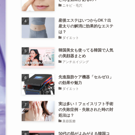
ニキビ・毛穴
産後エステはいつからOK？出
産太りの解消に効果的なエステ
は？
ダイエット
韓国美女も使ってる韓国で人気
の美顔器まとめ
アンチエイジング
先進脂肪ケア機器「セルゼロ」
の効果や魅力
ダイエット
実は多い！フェイスリフト手術
の失敗症例・失敗された時の対
処法は？
美容医療
50代の肌がよみがえる韓国コ