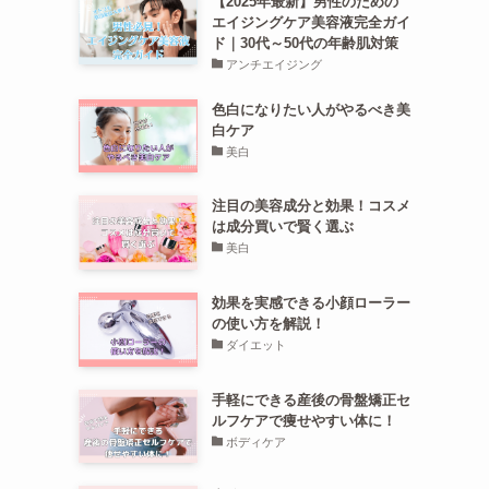
【2025年最新】男性のための
エイジングケア美容液完全ガイ
ド｜30代～50代の年齢肌対策
アンチエイジング
色白になりたい人がやるべき美
白ケア
美白
注目の美容成分と効果！コスメ
は成分買いで賢く選ぶ
美白
効果を実感できる小顔ローラー
の使い方を解説！
ダイエット
手軽にできる産後の骨盤矯正セ
ルフケアで痩せやすい体に！
ボディケア