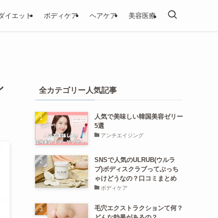
ダイエット
ボディケア
ヘアケア
美容医療
ン
全カテゴリー人気記事
人気で美味しい韓国美容ゼリー
5選
アンチエイジング
SNSで人気のULRUB(ウルラ
ブ)ボディスクラブってぶっち
ゃけどうなの？口コミまとめ
ボディケア
毛穴エクストラクションて何？
どんな効果があるの？