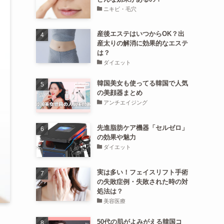
ニキビ・毛穴
産後エステはいつからOK？出
産太りの解消に効果的なエステ
は？
ダイエット
韓国美女も使ってる韓国で人気
の美顔器まとめ
アンチエイジング
先進脂肪ケア機器「セルゼロ」
の効果や魅力
ダイエット
実は多い！フェイスリフト手術
の失敗症例・失敗された時の対
処法は？
美容医療
50代の肌がよみがえる韓国コ