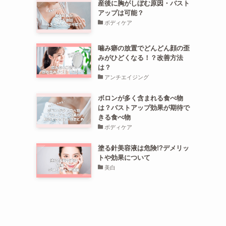
産後に胸がしぼむ原因・バスト
アップは可能？
ボディケア
噛み癖の放置でどんどん顔の歪
みがひどくなる！？改善方法
は？
アンチエイジング
ボロンが多く含まれる食べ物
は？バストアップ効果が期待で
きる食べ物
ボディケア
塗る針美容液は危険!?デメリッ
トや効果について
美白