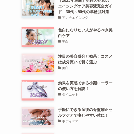
【2025年最新】男性のための
エイジングケア美容液完全ガイ
ド｜30代～50代の年齢肌対策
アンチエイジング
色白になりたい人がやるべき美
白ケア
美白
注目の美容成分と効果！コスメ
は成分買いで賢く選ぶ
美白
効果を実感できる小顔ローラー
の使い方を解説！
ダイエット
手軽にできる産後の骨盤矯正セ
ルフケアで痩せやすい体に！
ボディケア