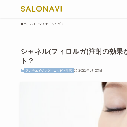
ホーム
アンチエイジング
シャネル(フィロルガ)注射の効
ト？
2021年9月23日
アンチエイジング
ニキビ・毛穴