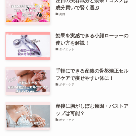
注目の美容成分と効果！コスメは
成分買いで賢く選ぶ
美白
効果を実感できる小顔ローラーの
使い方を解説！
ダイエット
手軽にできる産後の骨盤矯正セル
フケアで痩せやすい体に！
ボディケア
産後に胸がしぼむ原因・バストア
ップは可能？
ボディケア