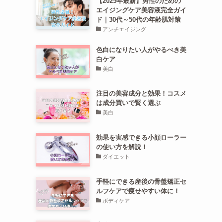
【2025年最新】男性のための
エイジングケア美容液完全ガイ
ド｜30代～50代の年齢肌対策
アンチエイジング
色白になりたい人がやるべき美
白ケア
美白
注目の美容成分と効果！コスメ
は成分買いで賢く選ぶ
美白
効果を実感できる小顔ローラー
の使い方を解説！
ダイエット
手軽にできる産後の骨盤矯正セ
ルフケアで痩せやすい体に！
ボディケア