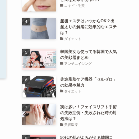
ニキビ・毛穴
産後エステはいつからOK？出
産太りの解消に効果的なエステ
は？
ダイエット
韓国美女も使ってる韓国で人気
の美顔器まとめ
アンチエイジング
先進脂肪ケア機器「セルゼロ」
の効果や魅力
ダイエット
実は多い！フェイスリフト手術
の失敗症例・失敗された時の対
処法は？
美容医療
50代の肌がよみがえる韓国コ