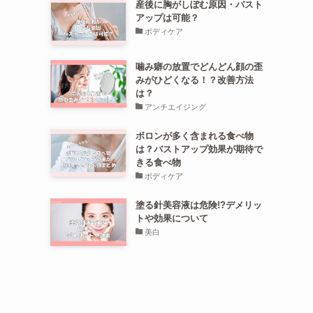
産後に胸がしぼむ原因・バスト
アップは可能？
ボディケア
噛み癖の放置でどんどん顔の歪
みがひどくなる！？改善方法
は？
アンチエイジング
ボロンが多く含まれる食べ物
は？バストアップ効果が期待で
きる食べ物
ボディケア
塗る針美容液は危険!?デメリッ
トや効果について
美白