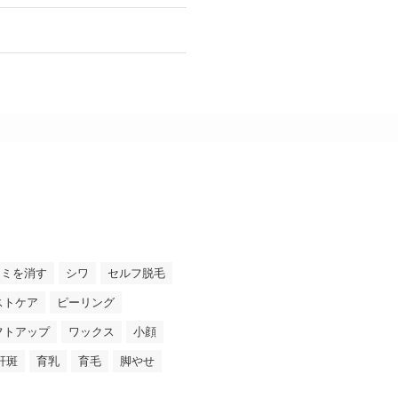
シミを消す
シワ
セルフ脱毛
ストケア
ピーリング
フトアップ
ワックス
小顔
肝斑
育乳
育毛
脚やせ