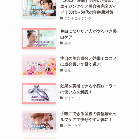
【2025年最新】男性のための
エイジングケア美容液完全ガイ
ド｜30代～50代の年齢肌対策
アンチエイジング
色白になりたい人がやるべき美
白ケア
美白
注目の美容成分と効果！コスメ
は成分買いで賢く選ぶ
美白
効果を実感できる小顔ローラー
の使い方を解説！
ダイエット
手軽にできる産後の骨盤矯正セ
ルフケアで痩せやすい体に！
ボディケア