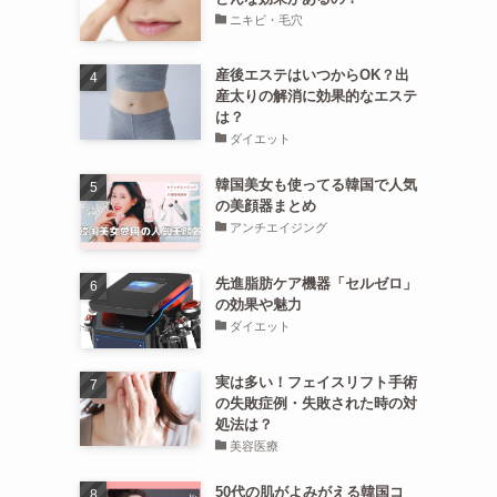
ニキビ・毛穴
産後エステはいつからOK？出
産太りの解消に効果的なエステ
は？
ダイエット
韓国美女も使ってる韓国で人気
の美顔器まとめ
アンチエイジング
先進脂肪ケア機器「セルゼロ」
の効果や魅力
ダイエット
実は多い！フェイスリフト手術
の失敗症例・失敗された時の対
処法は？
美容医療
50代の肌がよみがえる韓国コ