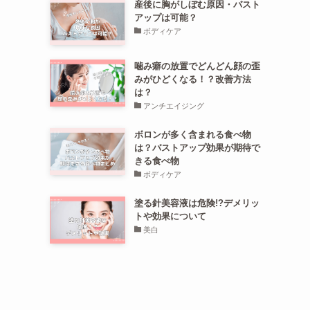
産後に胸がしぼむ原因・バスト
アップは可能？
ボディケア
噛み癖の放置でどんどん顔の歪
みがひどくなる！？改善方法
は？
アンチエイジング
ボロンが多く含まれる食べ物
は？バストアップ効果が期待で
きる食べ物
ボディケア
塗る針美容液は危険!?デメリッ
トや効果について
美白