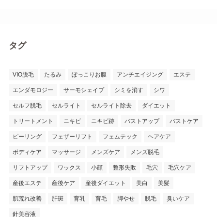
タグ
VIO脱毛
たるみ
ぽっこりお腹
アンチエイジング
エステ
エンダモロジー
サーモシェイプ
シミを消す
シワ
セルフ脱毛
セルライト
セルライト除去
ダイエット
トリートメント
ニキビ
ニキビ跡
バストアップ
バストケア
ピーリング
フェザーリフト
フェムテック
ヘアケア
ボディケア
マッサージ
メンズケア
メンズ脱毛
リフトアップ
ワックス
小顔
整形失敗
毛穴
毛穴ケア
産後エステ
産後ケア
産後ダイエット
美白
美髪
肌荒れ改善
肝斑
育乳
育毛
脚やせ
脱毛
臭いケア
針美容液