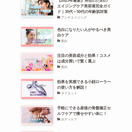
【2025年最新】男性のための
エイジングケア美容液完全ガイ
ド｜30代～50代の年齢肌対策
アンチエイジング
色白になりたい人がやるべき美
白ケア
美白
注目の美容成分と効果！コスメ
は成分買いで賢く選ぶ
美白
効果を実感できる小顔ローラー
の使い方を解説！
ダイエット
手軽にできる産後の骨盤矯正セ
ルフケアで痩せやすい体に！
ボディケア