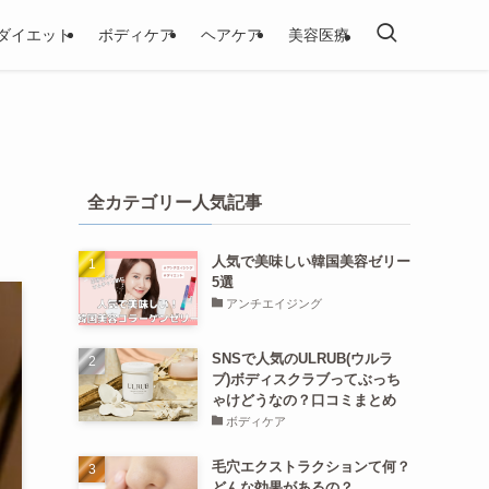
ダイエット
ボディケア
ヘアケア
美容医療
全カテゴリー人気記事
人気で美味しい韓国美容ゼリー
5選
アンチエイジング
SNSで人気のULRUB(ウルラ
ブ)ボディスクラブってぶっち
ゃけどうなの？口コミまとめ
ボディケア
毛穴エクストラクションて何？
どんな効果があるの？