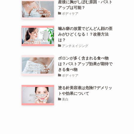
産後に胸がしぼむ原因・バスト
アップは可能？
ボディケア
噛み癖の放置でどんどん顔の歪
みがひどくなる！？改善方法
は？
アンチエイジング
ボロンが多く含まれる食べ物
は？バストアップ効果が期待で
きる食べ物
ボディケア
塗る針美容液は危険!?デメリッ
トや効果について
美白