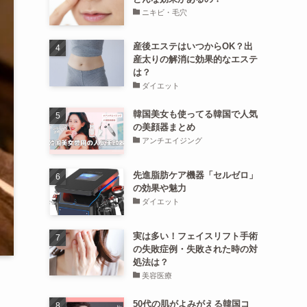
ニキビ・毛穴
産後エステはいつからOK？出
産太りの解消に効果的なエステ
は？
ダイエット
韓国美女も使ってる韓国で人気
の美顔器まとめ
アンチエイジング
先進脂肪ケア機器「セルゼロ」
の効果や魅力
ダイエット
実は多い！フェイスリフト手術
の失敗症例・失敗された時の対
処法は？
美容医療
50代の肌がよみがえる韓国コ