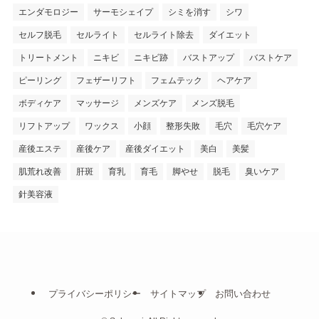
エンダモロジー
サーモシェイプ
シミを消す
シワ
セルフ脱毛
セルライト
セルライト除去
ダイエット
トリートメント
ニキビ
ニキビ跡
バストアップ
バストケア
ピーリング
フェザーリフト
フェムテック
ヘアケア
ボディケア
マッサージ
メンズケア
メンズ脱毛
リフトアップ
ワックス
小顔
整形失敗
毛穴
毛穴ケア
産後エステ
産後ケア
産後ダイエット
美白
美髪
肌荒れ改善
肝斑
育乳
育毛
脚やせ
脱毛
臭いケア
針美容液
プライバシーポリシー
サイトマップ
お問い合わせ