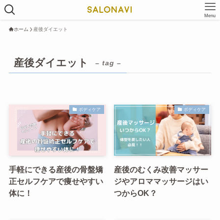
Menu
ホーム
産後ダイエット
産後ダイエット
– tag –
ボディケア
ボディケア
手軽にできる産後の骨盤矯
産後のむくみ改善マッサー
正セルフケアで痩せやすい
ジやアロママッサージはい
体に！
つからOK？