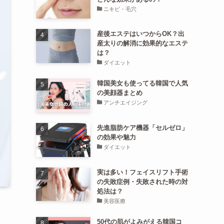
ニキビ・毛穴
産後エステはいつからOK？出
産太りの解消に効果的なエステ
は？
ダイエット
韓国美女も使ってる韓国で人気
の美顔器まとめ
アンチエイジング
先進脂肪ケア機器「セルゼロ」
の効果や魅力
ダイエット
実は多い！フェイスリフト手術
の失敗症例・失敗された時の対
処法は？
美容医療
50代の肌がよみがえる韓国コ