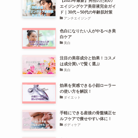
【2025年最新】男性のための
エイジングケア美容液完全ガイ
ド｜30代～50代の年齢肌対策
アンチエイジング
色白になりたい人がやるべき美
白ケア
美白
注目の美容成分と効果！コスメ
は成分買いで賢く選ぶ
美白
効果を実感できる小顔ローラー
の使い方を解説！
ダイエット
手軽にできる産後の骨盤矯正セ
ルフケアで痩せやすい体に！
ボディケア