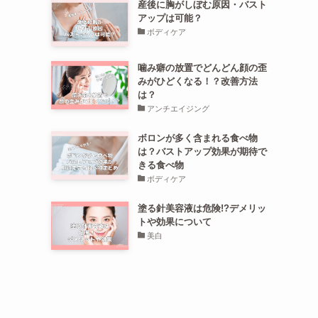
産後に胸がしぼむ原因・バスト
アップは可能？
ボディケア
噛み癖の放置でどんどん顔の歪
みがひどくなる！？改善方法
は？
アンチエイジング
ボロンが多く含まれる食べ物
は？バストアップ効果が期待で
きる食べ物
ボディケア
塗る針美容液は危険!?デメリッ
トや効果について
美白