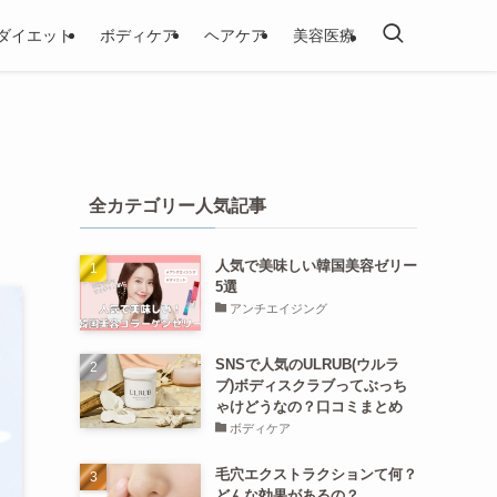
ダイエット
ボディケア
ヘアケア
美容医療
全カテゴリー人気記事
人気で美味しい韓国美容ゼリー
5選
アンチエイジング
SNSで人気のULRUB(ウルラ
ブ)ボディスクラブってぶっち
ゃけどうなの？口コミまとめ
ボディケア
毛穴エクストラクションて何？
どんな効果があるの？