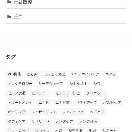
美容医療
美白
タグ
VIO脱毛
たるみ
ぽっこりお腹
アンチエイジング
エステ
エンダモロジー
サーモシェイプ
シミを消す
シワ
セルフ脱毛
セルライト
セルライト除去
ダイエット
トリートメント
ニキビ
ニキビ跡
バストアップ
バストケア
ピーリング
フェザーリフト
フェムテック
ヘアケア
ボディケア
マッサージ
メンズケア
メンズ脱毛
リフトアップ
ワックス
小顔
整形失敗
毛穴
毛穴ケア