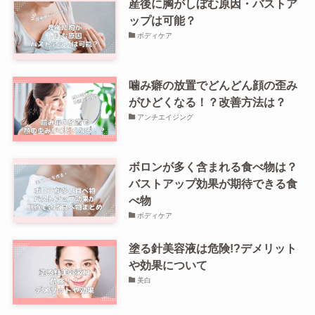
産後に胸がしぼむ原因・バストア
ップは可能？
ボディケア
噛み癖の放置でどんどん顔の歪み
がひどくなる！？改善方法は？
アンチエイジング
ボロンが多く含まれる食べ物は？
バストアップ効果が期待できる食
べ物
ボディケア
塗る針美容液は危険!?デメリット
や効果について
美白