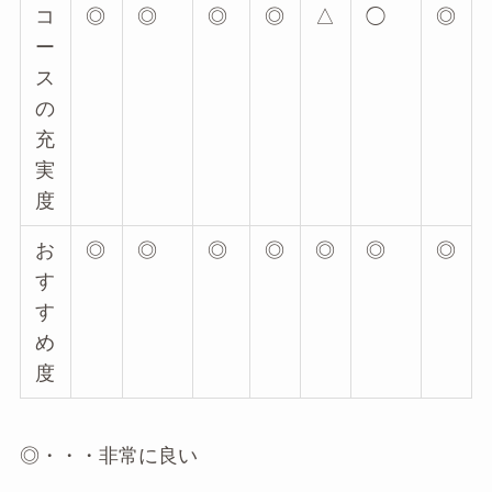
コ
◎
◎
◎
◎
△
◯
◎
ー
ス
の
充
実
度
お
◎
◎
◎
◎
◎
◎
◎
す
す
め
度
◎・・・非常に良い