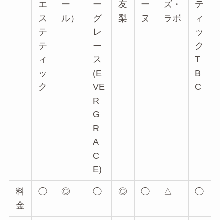
エ
ー
ー
友
ー
ズ・
テ
ス
ル）
グ
梨
ヌ
ラボ
ィ
テ
レ
ッ
テ
ー
ク
ィ
ス
T
ッ
(E
B
ク
VE
C
R
G
R
A
C
E)
料
◯
◎
◯
◎
◯
△
◯
金