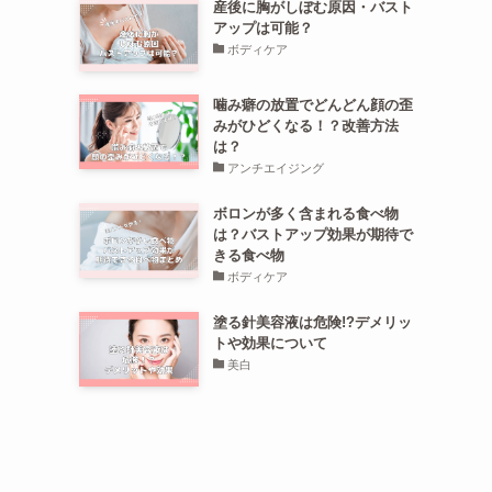
産後に胸がしぼむ原因・バスト
アップは可能？
ボディケア
噛み癖の放置でどんどん顔の歪
みがひどくなる！？改善方法
は？
アンチエイジング
ボロンが多く含まれる食べ物
は？バストアップ効果が期待で
きる食べ物
ボディケア
塗る針美容液は危険!?デメリッ
トや効果について
美白