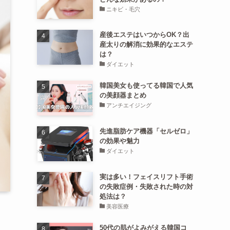
ニキビ・毛穴
産後エステはいつからOK？出
産太りの解消に効果的なエステ
は？
ダイエット
韓国美女も使ってる韓国で人気
の美顔器まとめ
アンチエイジング
先進脂肪ケア機器「セルゼロ」
の効果や魅力
ダイエット
実は多い！フェイスリフト手術
の失敗症例・失敗された時の対
処法は？
美容医療
50代の肌がよみがえる韓国コ