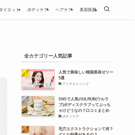
ダイエット
ボディケア
ヘアケア
美容医療
全カテゴリー人気記事
人気で美味しい韓国美容ゼリー
5選
アンチエイジング
SNSで人気のULRUB(ウルラ
ブ)ボディスクラブってぶっち
ゃけどうなの？口コミまとめ
ボディケア
毛穴エクストラクションて何？
どんな効果があるの？