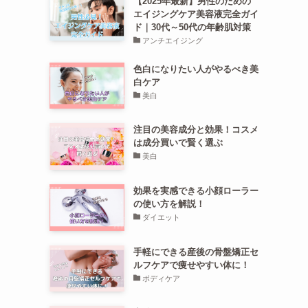
【2025年最新】男性のための
エイジングケア美容液完全ガイ
ド｜30代～50代の年齢肌対策
アンチエイジング
色白になりたい人がやるべき美
白ケア
美白
注目の美容成分と効果！コスメ
は成分買いで賢く選ぶ
美白
効果を実感できる小顔ローラー
の使い方を解説！
ダイエット
手軽にできる産後の骨盤矯正セ
ルフケアで痩せやすい体に！
ボディケア