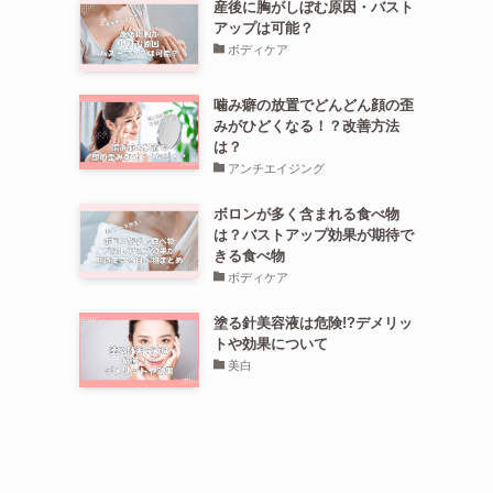
産後に胸がしぼむ原因・バスト
アップは可能？
ボディケア
噛み癖の放置でどんどん顔の歪
みがひどくなる！？改善方法
は？
アンチエイジング
ボロンが多く含まれる食べ物
は？バストアップ効果が期待で
きる食べ物
ボディケア
塗る針美容液は危険!?デメリッ
トや効果について
美白