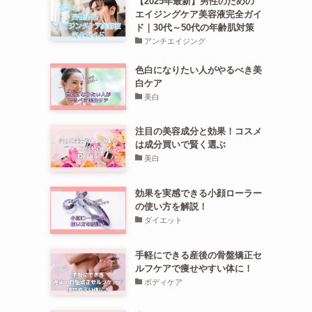
【2025年最新】男性のための
エイジングケア美容液完全ガイ
ド｜30代～50代の年齢肌対策
アンチエイジング
色白になりたい人がやるべき美
白ケア
美白
注目の美容成分と効果！コスメ
は成分買いで賢く選ぶ
美白
効果を実感できる小顔ローラー
の使い方を解説！
ダイエット
手軽にできる産後の骨盤矯正セ
ルフケアで痩せやすい体に！
ボディケア