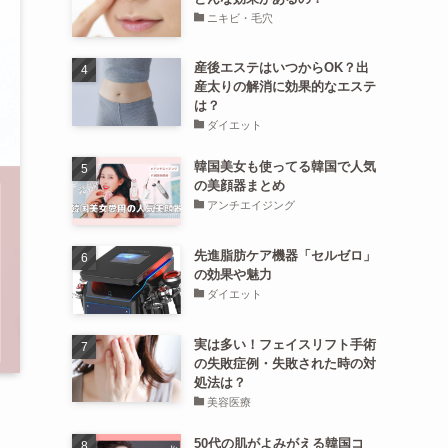
ニキビ・毛穴
産後エステはいつからOK？出
産太りの解消に効果的なエステ
は？
ダイエット
韓国美女も使ってる韓国で人気
の美顔器まとめ
アンチエイジング
先進脂肪ケア機器「セルゼロ」
の効果や魅力
ダイエット
実は多い！フェイスリフト手術
の失敗症例・失敗された時の対
処法は？
美容医療
50代の肌がよみがえる韓国コ