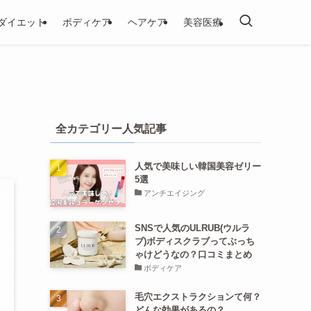
ダイエット
ボディケア
ヘアケア
美容医療
全カテゴリー人気記事
人気で美味しい韓国美容ゼリー
5選
アンチエイジング
SNSで人気のULRUB(ウルラ
ブ)ボディスクラブってぶっち
ゃけどうなの？口コミまとめ
ボディケア
毛穴エクストラクションて何？
どんな効果があるの？