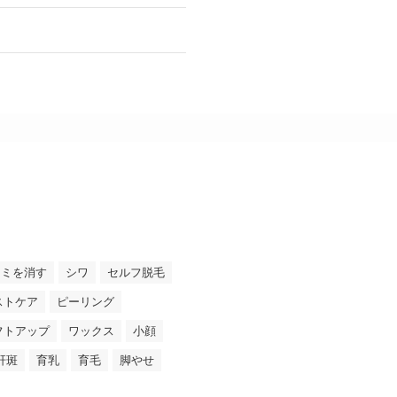
シミを消す
シワ
セルフ脱毛
ストケア
ピーリング
フトアップ
ワックス
小顔
肝斑
育乳
育毛
脚やせ