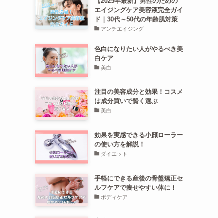
【2025年最新】男性のための
エイジングケア美容液完全ガイ
ド｜30代～50代の年齢肌対策
アンチエイジング
色白になりたい人がやるべき美
白ケア
美白
注目の美容成分と効果！コスメ
は成分買いで賢く選ぶ
美白
効果を実感できる小顔ローラー
の使い方を解説！
ダイエット
手軽にできる産後の骨盤矯正セ
ルフケアで痩せやすい体に！
ボディケア