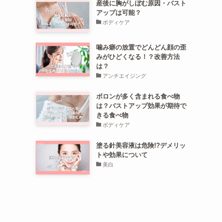
産後に胸がしぼむ原因・バスト
アップは可能？
ボディケア
噛み癖の放置でどんどん顔の歪
みがひどくなる！？改善方法
は？
アンチエイジング
ボロンが多く含まれる食べ物
は？バストアップ効果が期待で
きる食べ物
ボディケア
塗る針美容液は危険!?デメリッ
トや効果について
美白