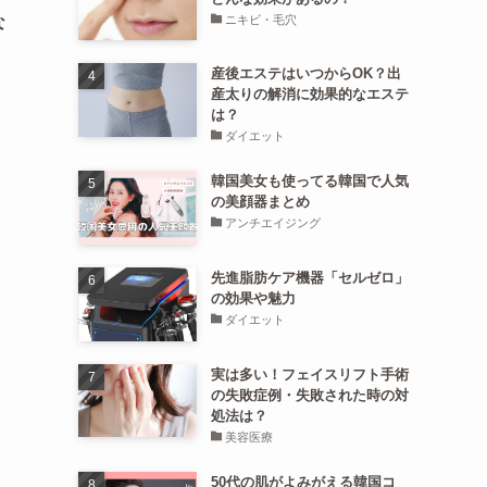
ニキビ・毛穴
な
産後エステはいつからOK？出
産太りの解消に効果的なエステ
は？
ダイエット
韓国美女も使ってる韓国で人気
の美顔器まとめ
アンチエイジング
先進脂肪ケア機器「セルゼロ」
の効果や魅力
ダイエット
実は多い！フェイスリフト手術
の失敗症例・失敗された時の対
処法は？
美容医療
50代の肌がよみがえる韓国コ