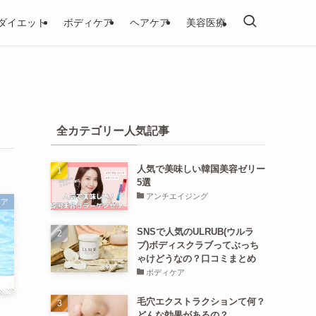
ダイエット
ボディケア
ヘアケア
美容医療
全カテゴリー人気記事
人気で美味しい韓国美容ゼリー
5選
アンチエイジング
ケア
SNSで人気のULRUB(ウルラ
ブ)ボディスクラブってぶっち
ゃけどうなの？口コミまとめ
ボディケア
毛穴エクストラクションて何？
ト
どんな効果があるの？