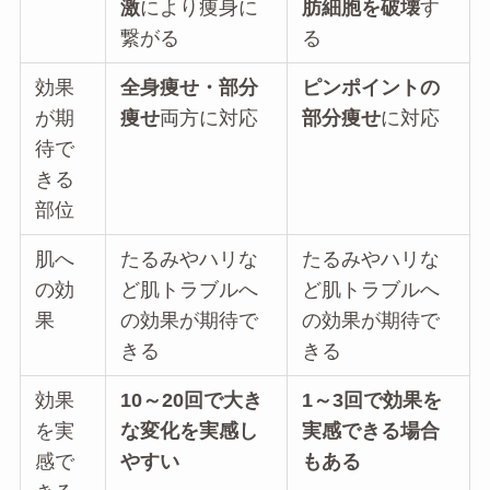
激
により痩身に
肪細胞を破壊
す
繋がる
る
効果
全身痩せ・部分
ピンポイントの
が期
痩せ
両方に対応
部分痩せ
に対応
待で
きる
部位
肌へ
たるみやハリな
たるみやハリな
の効
ど肌トラブルへ
ど肌トラブルへ
果
の効果が期待で
の効果が期待で
きる
きる
効果
10～20回で大き
1～3回で効果を
を実
な変化を実感し
実感できる場合
感で
やすい
もある