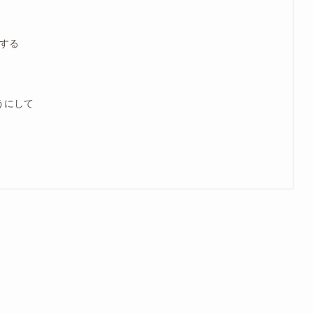
する
うにして