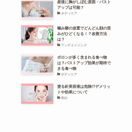
産後に胸がしぼむ原因・バスト
アップは可能？
ボディケア
噛み癖の放置でどんどん顔の歪
みがひどくなる！？改善方法
は？
アンチエイジング
ボロンが多く含まれる食べ物
は？バストアップ効果が期待で
きる食べ物
ボディケア
塗る針美容液は危険!?デメリッ
トや効果について
美白