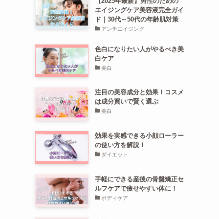
【2025年最新】男性のための
エイジングケア美容液完全ガイ
ド｜30代～50代の年齢肌対策
アンチエイジング
色白になりたい人がやるべき美
白ケア
美白
注目の美容成分と効果！コスメ
は成分買いで賢く選ぶ
美白
効果を実感できる小顔ローラー
の使い方を解説！
ダイエット
手軽にできる産後の骨盤矯正セ
ルフケアで痩せやすい体に！
ボディケア