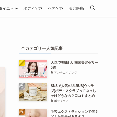
ダイエット
ボディケア
ヘアケア
美容医療
全カテゴリー人気記事
人気で美味しい韓国美容ゼリー
5選
アンチエイジング
SNSで人気のULRUB(ウルラ
ブ)ボディスクラブってぶっち
ゃけどうなの？口コミまとめ
ボディケア
毛穴エクストラクションて何？
どんな効果があるの？