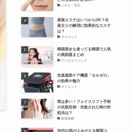
ニキビ・毛穴
産後エステはいつからOK？出
産太りの解消に効果的なエステ
は？
ダイエット
韓国美女も使ってる韓国で人気
の美顔器まとめ
アンチエイジング
先進脂肪ケア機器「セルゼロ」
の効果や魅力
ダイエット
実は多い！フェイスリフト手術
の失敗症例・失敗された時の対
処法は？
美容医療
50代の肌がよみがえる韓国コ